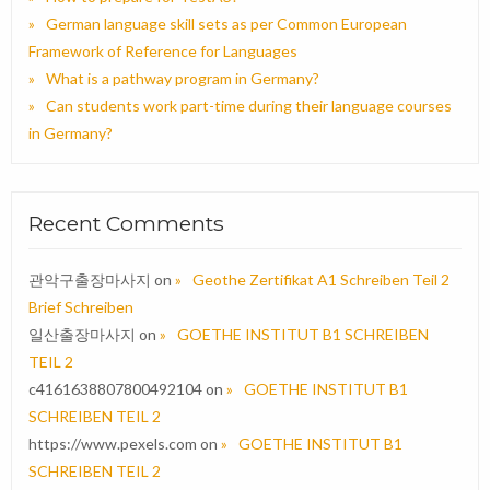
German language skill sets as per Common European
Framework of Reference for Languages
What is a pathway program in Germany?
Can students work part-time during their language courses
in Germany?
Recent Comments
관악구출장마사지
on
Geothe Zertifikat A1 Schreiben Teil 2
Brief Schreiben
일산출장마사지
on
GOETHE INSTITUT B1 SCHREIBEN
TEIL 2
c4161638807800492104
on
GOETHE INSTITUT B1
SCHREIBEN TEIL 2
https://www.pexels.com
on
GOETHE INSTITUT B1
SCHREIBEN TEIL 2