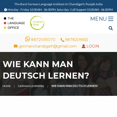
The Best German Language Institute In Chandigarh, Punjab. India
Monday - Friday 10:00 AM - 06:00 PM, Saturday: Call Support 10:00 AM - 06:00 PM
8872093070
9878209653
germanchandigarh@gmail.com
LOGIN
WIE KANN MAN
DEUTSCH LERNEN?
HOME
GERMAN LEARNING
WIE KANN MAN DEUTSCH LERNEN?